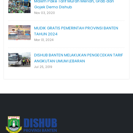
Maxim Pake Tarif Murah Meriah, Grab dan
Gojek Demo Dishub
Nov 03, 2020
MUDIK GRATIS PEMERINTAH PROVINSI BANTEN
TAHUN 2024
Mar 01, 2024
DISHUB BANTEN MELAKUKAN PENGECEKAN TARIF
ANGKUTAN UMUM LEBARAN
Jul 25, 2019